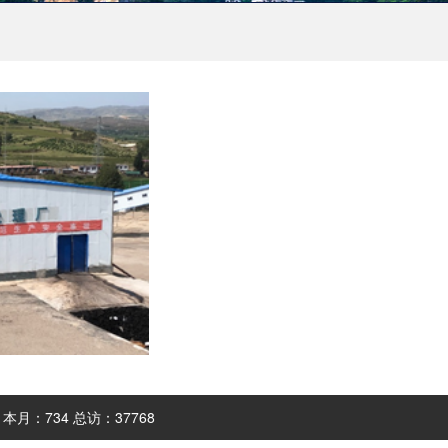
3 本月：
734 总访：
37768